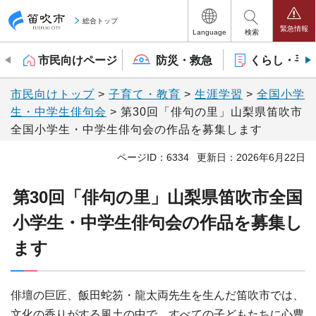
笛吹市
総合トップ
緊急情報
Language
検索
市民向けページ
防災・救急
くらし・手
市民向けトップ
>
子育て・教育
>
生涯学習
>
全国小学
生・中学生俳句会
> 第30回「俳句の里」山梨県笛吹市
全国小学生・中学生俳句会の作品を募集します
ページID：6334
更新日：2026年6月22日
第30回「俳句の里」山梨県笛吹
市
全国
小学生・中学生俳句会の作品を募集し
ます
俳壇の巨匠、飯田蛇笏・龍太両先生を生んだ笛吹市では、
文化の香りがする風土の中で、すべての子どもたちに心豊