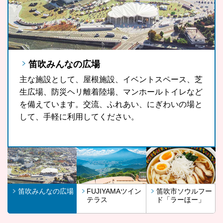
笛吹みんなの広場
FUJIYAMAツインテラス
笛吹市ソウルフード「ラーほー」
主な施設として、屋根施設、イベントスペース、芝
FUJIYAMAツインテラスは、河口湖や山中湖、世界
山梨県の郷土料理である「ほうとう」をもっと気軽
生広場、防災ヘリ離着陸場、マンホールトイレなど
文化遺産に登録されている富士山が一望できる眺望
に、もっと多くの観光客の皆さんに、また地域の皆
を備えています。交流、ふれあい、にぎわいの場と
スポットです。
さんに召し上がっていただきたいという思いから開
して、手軽に利用してください。
発したラーほー。お気に入りの1杯を見つけてみま
せんか。
笛吹みんなの広場
FUJIYAMAツイン
笛吹市ソウルフー
テラス
ド「ラーほー」