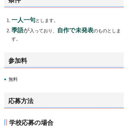
条件
一人一句
とします。
季語
が
自作で未発表
入っており、
のものとしま
す。
参加料
無料
応募方法
学校応募の場合