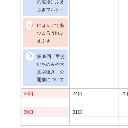
の広場】ふえ
ふきマルシェ
にほんごであ
つまろうinふ
えふき
第39回「甲斐
いちのみや大
文字焼き」の
開催について
23日
24日
25
30日
31日