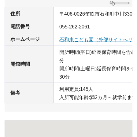
住所
〒406-0026笛吹市石和町中川330
電話番号
055-262-2061
ホームページ
石和東こども園（外部サイトへリ
開所時間(平日)延長保育時間を含む:
分
開館時間
開所時間(土曜日)延長保育時間を含む
30分
利用定員:145人
備考
入所可能年齢:満2カ月～就学前まで