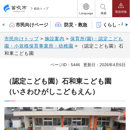
笛吹市
総合トップ
緊急情報
Language
検索
市民向けページ
防災・救急
くらし・手
市民向けトップ
>
施設案内
>
保育所(園)・認定こども
園・小規模保育事業所・幼稚園
> （認定こども園）石
和東こども園
ページID：5446
更新日：2026年4月6日
（認定こども園）石和東こども園
（いさわひがしこどもえん）