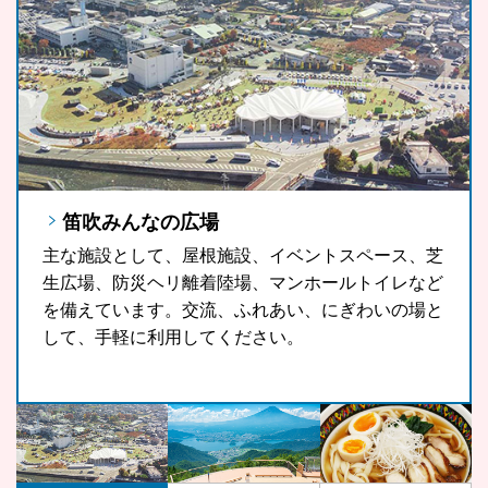
笛吹みんなの広場
FUJIYAMAツインテラス
笛吹市ソウルフード「ラーほー」
主な施設として、屋根施設、イベントスペース、芝
FUJIYAMAツインテラスは、河口湖や山中湖、世界
山梨県の郷土料理である「ほうとう」をもっと気軽
生広場、防災ヘリ離着陸場、マンホールトイレなど
文化遺産に登録されている富士山が一望できる眺望
に、もっと多くの観光客の皆さんに、また地域の皆
を備えています。交流、ふれあい、にぎわいの場と
スポットです。
さんに召し上がっていただきたいという思いから開
して、手軽に利用してください。
発したラーほー。お気に入りの1杯を見つけてみま
せんか。