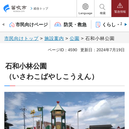
笛吹市
総合トップ
緊急情報
Language
検索
市民向けページ
防災・救急
くらし・手
市民向けトップ
>
施設案内
>
公園
> 石和小林公園
ページID：4590
更新日：2024年7月19日
石和小林公園
（いさわこばやしこうえん）