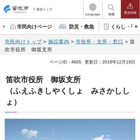
笛吹市
総合トップ
緊急情報
Language
検索
市民向けページ
防災・救急
くらし・手
市民向けトップ
>
施設案内
>
市役所・支所・窓口
> 笛
吹市役所 御坂支所
ページID：4665
更新日：2018年12月19日
笛吹市役所 御坂支所
（ふえふきしやくしょ みさかしし
ょ）