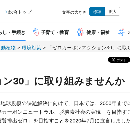
標準
拡大
総合トップ
文字の大きさ
らし・手続き
子育て・教育
健康・福祉
・動植物
>
環境対策
> 「ゼロカーボンアクション30」に取
ン30」に取り組みませんか
地球規模の課題解決に向けて、日本では、2050年まで
0年カーボンニュートラル、脱炭素社会の実現」を目指す
実質排出ゼロ」を目指すことを2020年7月に宣言しまし