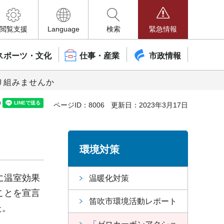
閲覧支援
Language
検索
緊急情報
スポーツ・文化
仕事・産業
市政情報
り組みませんか
ページID：8006
更新日：2023年3月17日
環境対策
に温室効果
温暖化対策
ことを宣言
笛吹市環境活動レポート
た。