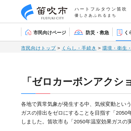
笛吹市
ハートフルタウン笛吹
優しさあふれるまち
市民向けページ
防災・救急
く
市民向けトップ
>
くらし・手続き
>
環境・衛生
「ゼロカーボンアクショ
各地で異常気象が発生する中、気候変動という
ガスの排出をゼロにすることを目指す「205
しました。笛吹市も「2050年温室効果ガスの