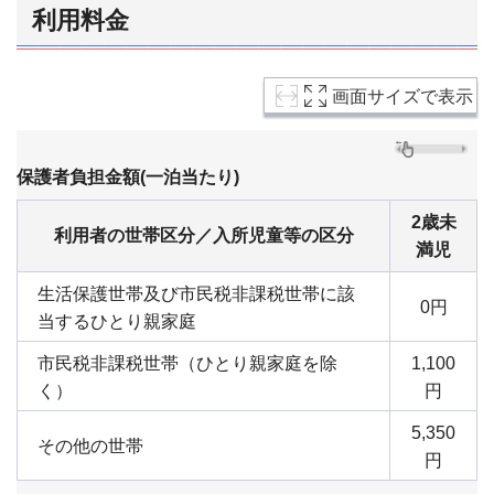
利用料金
画面サイズで表示
保護者負担金額(一泊当たり)
2歳未
利用者の世帯区分／入所児童等の区分
満児
生活保護世帯及び市民税非課税世帯に該
0円
当するひとり親家庭
市民税非課税世帯（ひとり親家庭を除
1,100
く）
円
5,350
その他の世帯
円