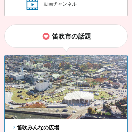
動画チャンネル
笛吹市の話題
笛吹みんなの広場
FUJIYAMAツインテラス
笛吹市ソウルフード「ラーほー」