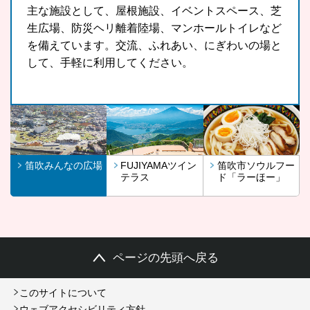
主な施設として、屋根施設、イベントスペース、芝
FUJIYAMAツインテラスは、河口湖や山中湖、世界
山梨県の郷土料理である「ほうとう」をもっと気軽
生広場、防災ヘリ離着陸場、マンホールトイレなど
文化遺産に登録されている富士山が一望できる眺望
に、もっと多くの観光客の皆さんに、また地域の皆
を備えています。交流、ふれあい、にぎわいの場と
スポットです。
さんに召し上がっていただきたいという思いから開
して、手軽に利用してください。
発したラーほー。お気に入りの1杯を見つけてみま
せんか。
笛吹みんなの広場
FUJIYAMAツイン
笛吹市ソウルフー
テラス
ド「ラーほー」
ページの先頭へ戻る
このサイトについて
ウェブアクセシビリティ方針