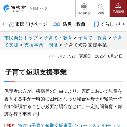
笛吹市
総合トップ
緊急情報
Language
検索
市民向けページ
防災・救急
くらし・手
市民向けトップ
>
子育て・教育
>
子育て・保育
>
子育
て支援
>
支援事業・制度
> 子育て短期支援事業
ページID：527
更新日：2026年6月24日
子育て短期支援事業
保護者の方が、疾病等の理由により、家庭において児童を
養育する事が一時的に困難となった場合や母子が緊急一時
的に保護することが必要な場合などに、一定期間養育・保
護を行う事業です。
笛吹市子育て短期支援事業(ショートステイ)チラシ