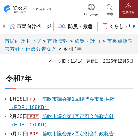
笛吹市
総合トップ
緊急情報
Language
検索
市民向けページ
防災・救急
くらし・手
市民向けトップ
>
市政情報
>
施策・計画
>
市長施政運
営方針・行政報告など
> 令和7年
ページID：11414
更新日：2025年12月5日
令和7年
1月28日
笛吹市議会第1回臨時会市長挨拶
（PDF：188KB）
2月20日
笛吹市議会第1回定例会施政方針
（PDF：476KB）
6月10日
笛吹市議会第2回定例会行政報告