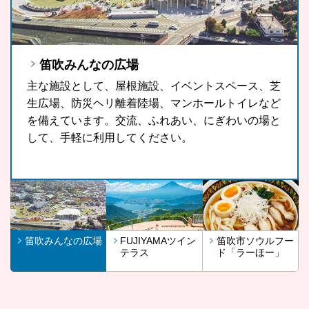
笛吹みんなの広場
FUJIYAMAツインテラス
笛吹市ソウルフード「ラーほー」
主な施設として、屋根施設、イベントスペース、芝
FUJIYAMAツインテラスは、河口湖や山中湖、世界
山梨県の郷土料理である「ほうとう」をもっと気軽
生広場、防災ヘリ離着陸場、マンホールトイレなど
文化遺産に登録されている富士山が一望できる眺望
に、もっと多くの観光客の皆さんに、また地域の皆
を備えています。交流、ふれあい、にぎわいの場と
スポットです。
さんに召し上がっていただきたいという思いから開
して、手軽に利用してください。
発したラーほー。お気に入りの1杯を見つけてみま
せんか。
笛吹みんなの広場
FUJIYAMAツイン
笛吹市ソウルフー
テラス
ド「ラーほー」