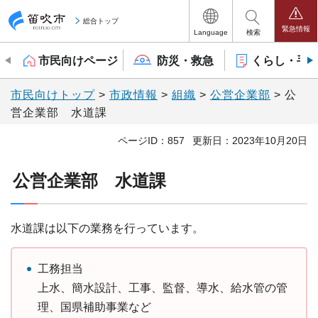
笛吹市
総合トップ
緊急情報
Language
検索
市民向けページ
防災・救急
くらし・手
市民向けトップ
>
市政情報
>
組織
>
公営企業部
> 公
営企業部 水道課
ページID：857
更新日：2023年10月20日
公営企業部 水道課
水道課は以下の業務を行っています。
工務担当
上水、簡水設計、工事、監督、導水、給水管の管
理、国県補助事業など