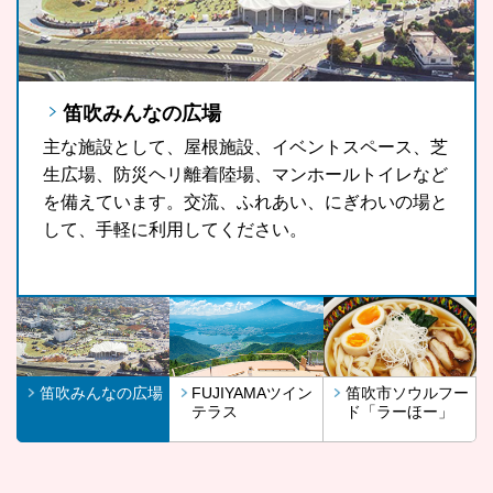
笛吹みんなの広場
FUJIYAMAツインテラス
笛吹市ソウルフード「ラーほー」
主な施設として、屋根施設、イベントスペース、芝
FUJIYAMAツインテラスは、河口湖や山中湖、世界
山梨県の郷土料理である「ほうとう」をもっと気軽
生広場、防災ヘリ離着陸場、マンホールトイレなど
文化遺産に登録されている富士山が一望できる眺望
に、もっと多くの観光客の皆さんに、また地域の皆
を備えています。交流、ふれあい、にぎわいの場と
スポットです。
さんに召し上がっていただきたいという思いから開
して、手軽に利用してください。
発したラーほー。お気に入りの1杯を見つけてみま
せんか。
笛吹みんなの広場
FUJIYAMAツイン
笛吹市ソウルフー
テラス
ド「ラーほー」