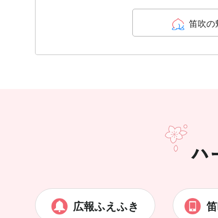
笛吹の
広報ふえふき
笛