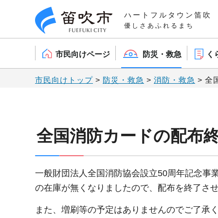
笛吹市
ハートフルタウン笛吹
優しさあふれるまち
市民向けページ
防災・救急
く
市民向けトップ
>
防災・救急
>
消防・救急
> 
全国消防カードの配布
一般財団法人全国消防協会設立50周年記念事
の在庫が無くなりましたので、配布を終了さ
また、増刷等の予定はありませんのでご了承