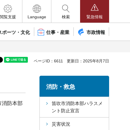
閲覧支援
Language
検索
緊急情報
スポーツ・文化
仕事・産業
市政情報
ページID：6611
更新日：2025年8月7日
消防・救急
市消防本部
笛吹市消防本部ハラスメ
ント防止宣言
災害状況