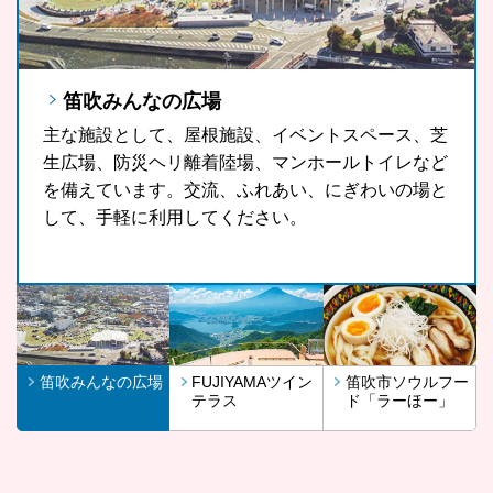
笛吹みんなの広場
FUJIYAMAツインテラス
笛吹市ソウルフード「ラーほー」
主な施設として、屋根施設、イベントスペース、芝
FUJIYAMAツインテラスは、河口湖や山中湖、世界
山梨県の郷土料理である「ほうとう」をもっと気軽
生広場、防災ヘリ離着陸場、マンホールトイレなど
文化遺産に登録されている富士山が一望できる眺望
に、もっと多くの観光客の皆さんに、また地域の皆
を備えています。交流、ふれあい、にぎわいの場と
スポットです。
さんに召し上がっていただきたいという思いから開
して、手軽に利用してください。
発したラーほー。お気に入りの1杯を見つけてみま
せんか。
笛吹みんなの広場
FUJIYAMAツイン
笛吹市ソウルフー
テラス
ド「ラーほー」