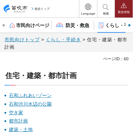
笛吹市
総合トップ
緊急情報
Language
検索
市民向けページ
防災・救急
くらし・手
市民向けトップ
>
くらし・手続き
> 住宅・建築・都市
計画
ページID：60
住宅・建築・都市計画
石和ふれあいゾーン
石和渋川水辺の公園
空き家
都市計画
建築・土地