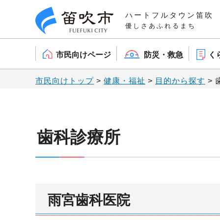
笛吹市
ハートフルタウン笛吹
優しさあふれるまち
市民向けページ
防災・救急
く
市民向けトップ
>
健康・福祉
>
目的から探す
> 
歯科診療所
雨宮歯科医院