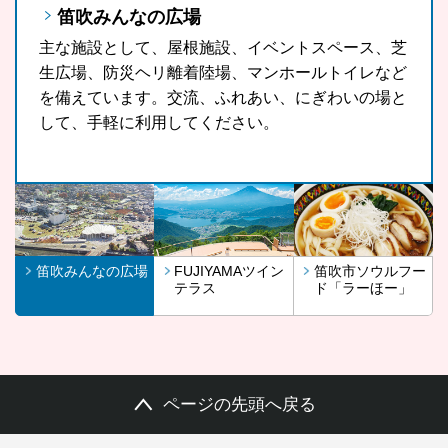
笛吹みんなの広場
FUJIYAMAツインテラス
笛吹市ソウルフード「ラーほー」
主な施設として、屋根施設、イベントスペース、芝
FUJIYAMAツインテラスは、河口湖や山中湖、世界
山梨県の郷土料理である「ほうとう」をもっと気軽
生広場、防災ヘリ離着陸場、マンホールトイレなど
文化遺産に登録されている富士山が一望できる眺望
に、もっと多くの観光客の皆さんに、また地域の皆
を備えています。交流、ふれあい、にぎわいの場と
スポットです。
さんに召し上がっていただきたいという思いから開
して、手軽に利用してください。
発したラーほー。お気に入りの1杯を見つけてみま
せんか。
笛吹みんなの広場
FUJIYAMAツイン
笛吹市ソウルフー
テラス
ド「ラーほー」
ページの先頭へ戻る