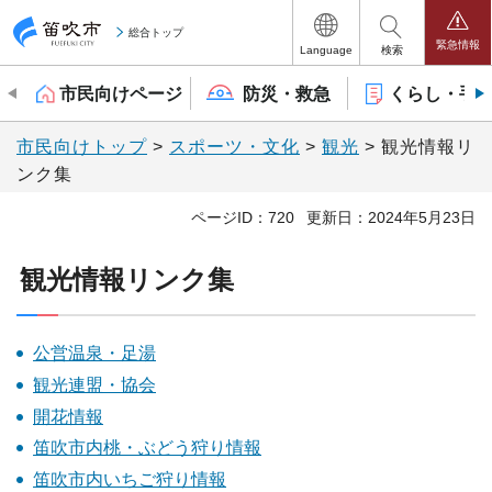
笛吹市
総合トップ
緊急情報
Language
検索
市民向けページ
防災・救急
くらし・手
市民向けトップ
>
スポーツ・文化
>
観光
> 観光情報リ
ンク集
ページID：720
更新日：2024年5月23日
観光情報リンク集
公営温泉・足湯
観光連盟・協会
開花情報
笛吹市内桃・ぶどう狩り情報
笛吹市内いちご狩り情報