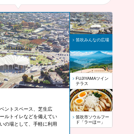
笛吹みんなの広場
FUJIYAMAツイン
テラス
ーほー」
ベントスペース、芝生広
、河口湖や山中湖、世界文化遺
とう」をもっと気軽に、も
ールトイレなどを備えてい
望できる眺望スポットで
また地域の皆さんに召し上
笛吹市ソウルフー
ド「ラーほー」
いの場として、手軽に利用
から開発したラーほー。お
せんか。