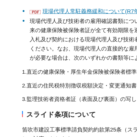
現場代理人常駐義務緩和について(R7年4
現場代理人及び技術者の雇用確認書類につい
来の健康保険被保険者証が全て有効期限を
入札及び契約における現場代理人及び技術
ください。なお、現場代理人の直接的な雇
が必要な場合は、次のいずれかの書類等に
1.直近の健康保険・厚生年金保険被保険者標
2.直近の住民税特別徴収税額決定・変更通知
3.監理技術者資格者証（表面及び裏面）の写し
スライド条項について
笛吹市建設工事標準請負契約約款第25条（ス