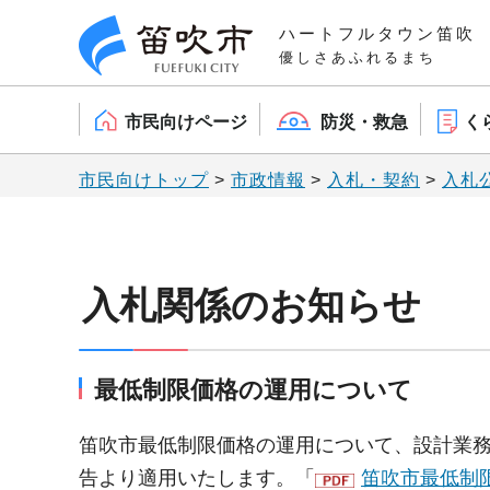
笛吹市
ハートフルタウン笛吹
優しさあふれるまち
市民向けページ
防災・救急
く
市民向けトップ
>
市政情報
>
入札・契約
>
入札
入札関係のお知らせ
最低制限価格の運用について
笛吹市最低制限価格の運用について、設計業務
告より適用いたします。「
笛吹市最低制限