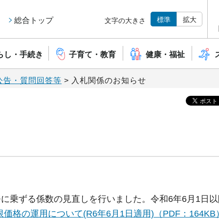
標準
拡大
総合トップ
文字の大きさ
らし・手続き
子育て・教育
健康・福祉
公告・質問回答等
> 入札関係のお知らせ
に乗ずる係数の見直しを行いました。令和6年6月1日
価格の運用について(R6年6月1日適用)（PDF：164KB