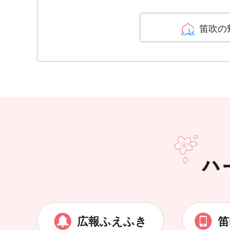
笛吹の
広報ふえふき
笛