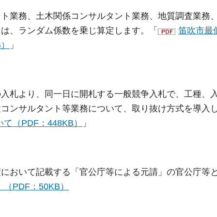
ント業務、土木関係コンサルタント業務、地質調査業務
ては、ランダム係数を乗じ算定します。「
笛吹市最
B）
」
以降の入札より、同一日に開札する一般競争入札で、工種、
設コンサルタント等業務について、取り抜け方式を導入
（PDF：448KB）
」
績において記載する「官公庁等による元請」の官公庁等
PDF：50KB）