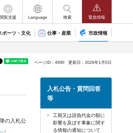
閲覧支援
Language
検索
緊急情報
スポーツ・文化
仕事・産業
市政情報
ページID：4990
更新日：2026年1月5日
入札公告・質問回答
等
工期又は請負代金の額に
以降の入札公
影響を及ぼす事象に関す
）
」
る情報の通知について