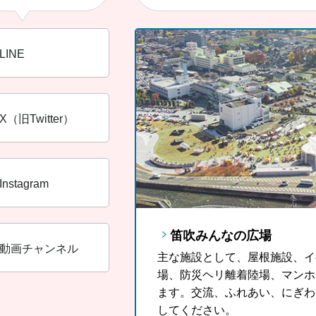
LINE
X（旧Twitter）
Instagram
笛吹みんなの広場
FUJIYAMAツインテラス
笛吹市ソウルフード「ラ
動画チャンネル
主な施設として、屋根施設、イ
FUJIYAMAツインテラスは
山梨県の郷土料理である「ほう
場、防災ヘリ離着陸場、マンホ
産に登録されている富士山が一
っと多くの観光客の皆さんに、
ます。交流、ふれあい、にぎわ
す。
がっていただきたいという思い
してください。
気に入りの1杯を見つけてみま