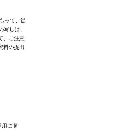
をもって、従
の写しは、
で、ご注意
資料の提出
運用に順