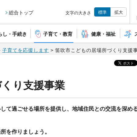
標準
拡大
総合トップ
文字の大きさ
らし・手続き
子育て・教育
健康・福祉
>
子育てを応援します
> 笛吹市こどもの居場所づくり支援
づくり支援事業
心して過ごせる場所を提供し、地域住民との交流を深め
。
場所を作りましょう。