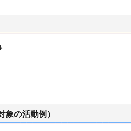
体
対象の活動例）