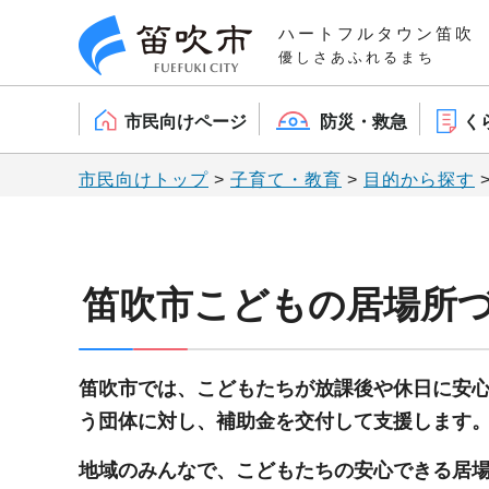
笛吹市
ハートフルタウン笛吹
優しさあふれるまち
市民向けページ
防災・救急
く
市民向けトップ
>
子育て・教育
>
目的から探す
笛吹市こどもの居場所
笛吹市では、こどもたちが放課後や休日に安
う団体に対し、補助金を交付して支援します
地域のみんなで、こどもたちの安心できる居