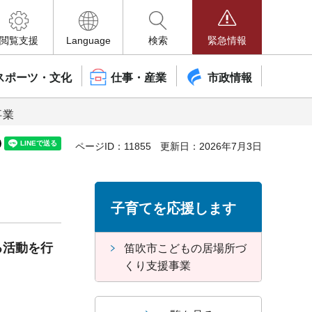
閲覧支援
Language
検索
緊急情報
スポーツ・文化
仕事・産業
市政情報
事業
ページID：11855
更新日：2026年7月3日
子育てを応援します
る活動を行
笛吹市こどもの居場所づ
くり支援事業