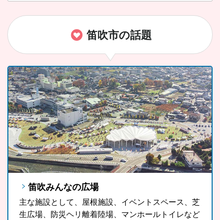
笛吹市の話題
笛吹みんなの広場
FUJIYAMAツインテラス
笛吹市ソウルフード「ラーほー」
主な施設として、屋根施設、イベントスペース、芝
FUJIYAMAツインテラスは、河口湖や山中湖、世界
山梨県の郷土料理である「ほうとう」をもっと気軽
生広場、防災ヘリ離着陸場、マンホールトイレなど
文化遺産に登録されている富士山が一望できる眺望
に、もっと多くの観光客の皆さんに、また地域の皆