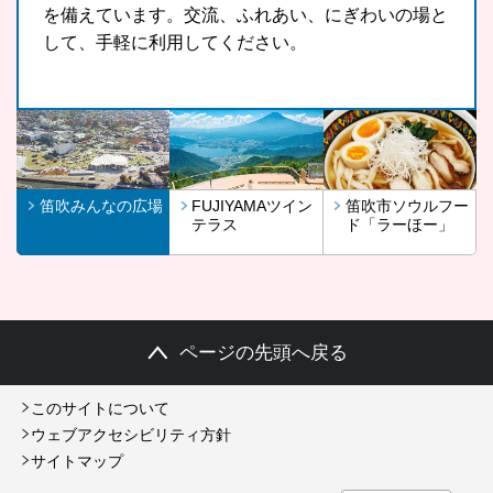
を備えています。交流、ふれあい、にぎわいの場と
スポットです。
さんに召し上がっていただきたいという思いから開
して、手軽に利用してください。
発したラーほー。お気に入りの1杯を見つけてみま
せんか。
笛吹みんなの広場
FUJIYAMAツイン
笛吹市ソウルフー
テラス
ド「ラーほー」
ページの先頭へ戻る
このサイトについて
ウェブアクセシビリティ方針
サイトマップ