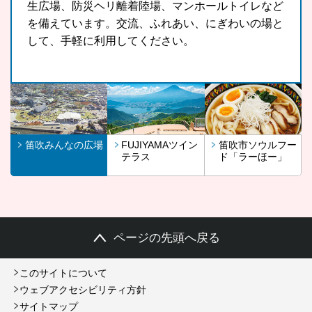
生広場、防災ヘリ離着陸場、マンホールトイレなど
文化遺産に登録されている富士山が一望できる眺望
に、もっと多くの観光客の皆さんに、また地域の皆
を備えています。交流、ふれあい、にぎわいの場と
スポットです。
さんに召し上がっていただきたいという思いから開
して、手軽に利用してください。
発したラーほー。お気に入りの1杯を見つけてみま
せんか。
笛吹みんなの広場
FUJIYAMAツイン
笛吹市ソウルフー
テラス
ド「ラーほー」
ページの先頭へ戻る
このサイトについて
ウェブアクセシビリティ方針
サイトマップ