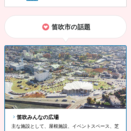
笛吹市の話題
笛吹みんなの広場
FUJIYAMAツインテラス
笛吹市ソウルフード「ラーほー」
主な施設として、屋根施設、イベントスペース、芝
FUJIYAMAツインテラスは、河口湖や山中湖、世界
山梨県の郷土料理である「ほうとう」をもっと気軽