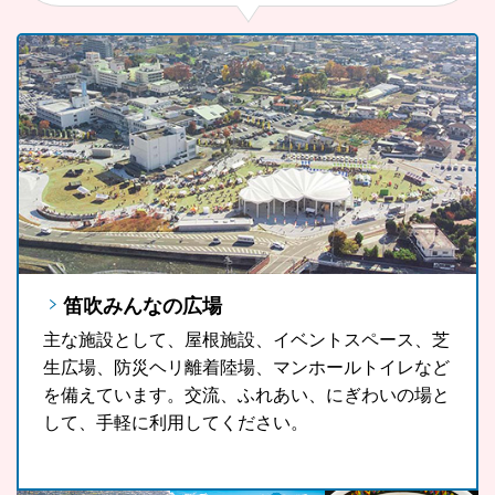
笛吹みんなの広場
FUJIYAMAツインテラス
笛吹市ソウルフード「ラーほー」
主な施設として、屋根施設、イベントスペース、芝
FUJIYAMAツインテラスは、河口湖や山中湖、世界
山梨県の郷土料理である「ほうとう」をもっと気軽
生広場、防災ヘリ離着陸場、マンホールトイレなど
文化遺産に登録されている富士山が一望できる眺望
に、もっと多くの観光客の皆さんに、また地域の皆
を備えています。交流、ふれあい、にぎわいの場と
スポットです。
さんに召し上がっていただきたいという思いから開
して、手軽に利用してください。
発したラーほー。お気に入りの1杯を見つけてみま
せんか。