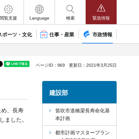
閲覧支援
Language
検索
緊急情報
スポーツ・文化
仕事・産業
市政情報
ページID：969
更新日：2021年3月25日
建設部
ため、長寿
笛吹市道橋梁長寿命化基
本計画
定しました。
都市計画マスタープラン