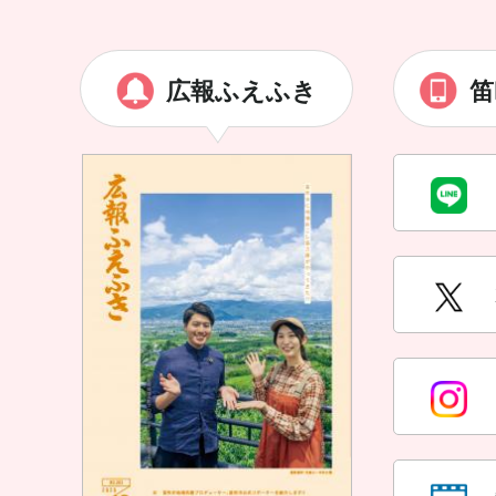
広報ふえふき
笛