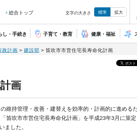
標準
拡大
総合トップ
文字の大きさ
らし・手続き
子育て・教育
健康・福祉
行政計画
>
建設部
> 笛吹市市営住宅長寿命化計画
化計画
クの維持管理・改善・建替えを効率的・計画的に進める
「笛吹市市営住宅長寿命化計画」を平成23年3月に策
行いました。