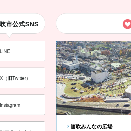
吹市公式SNS
LINE
X（旧Twitter）
Instagram
笛吹みんなの広場
FUJIYAMAツインテラス
笛吹市ソウルフード「ラ