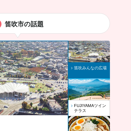
笛吹市の話題
笛吹みんなの広場
FUJIYAMAツイン
テラス
ーほー」