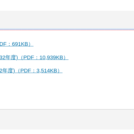
F：691KB）
度)（PDF：10,939KB）
度)（PDF：3,514KB）