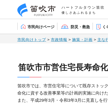
笛吹市
ハートフルタウン笛吹
優しさあふれるまち
市民向けページ
防災・救急
く
市民向けトップ
>
市政情報
>
施策・計画
>
主な
笛吹市市営住宅長寿命
笛吹市では、市営住宅等について既存ストッ
命化に資する改善事業等の計画的実施に向けた
また、平成29年3月・令和3年3月に見直しを