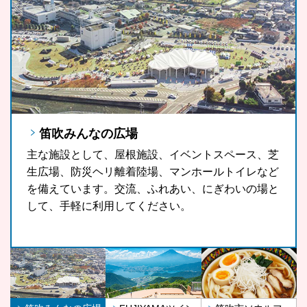
笛吹みんなの広場
FUJIYAMAツインテラス
笛吹市ソウルフード「ラーほー」
主な施設として、屋根施設、イベントスペース、芝
FUJIYAMAツインテラスは、河口湖や山中湖、世界
山梨県の郷土料理である「ほうとう」をもっと気軽
生広場、防災ヘリ離着陸場、マンホールトイレなど
文化遺産に登録されている富士山が一望できる眺望
に、もっと多くの観光客の皆さんに、また地域の皆
を備えています。交流、ふれあい、にぎわいの場と
スポットです。
さんに召し上がっていただきたいという思いから開
して、手軽に利用してください。
発したラーほー。お気に入りの1杯を見つけてみま
せんか。