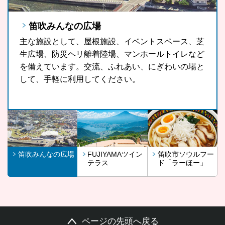
笛吹みんなの広場
FUJIYAMAツインテラス
笛吹市ソウルフード「ラーほー」
主な施設として、屋根施設、イベントスペース、芝
FUJIYAMAツインテラスは、河口湖や山中湖、世界
山梨県の郷土料理である「ほうとう」をもっと気軽
生広場、防災ヘリ離着陸場、マンホールトイレなど
文化遺産に登録されている富士山が一望できる眺望
に、もっと多くの観光客の皆さんに、また地域の皆
を備えています。交流、ふれあい、にぎわいの場と
スポットです。
さんに召し上がっていただきたいという思いから開
して、手軽に利用してください。
発したラーほー。お気に入りの1杯を見つけてみま
せんか。
笛吹みんなの広場
FUJIYAMAツイン
笛吹市ソウルフー
テラス
ド「ラーほー」
ページの先頭へ戻る