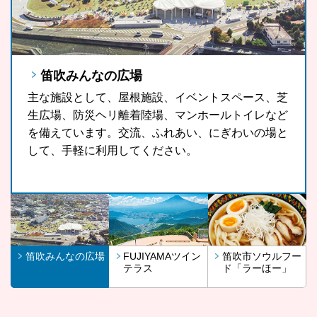
笛吹みんなの広場
FUJIYAMAツインテラス
笛吹市ソウルフード「ラーほー」
主な施設として、屋根施設、イベントスペース、芝
FUJIYAMAツインテラスは、河口湖や山中湖、世界
山梨県の郷土料理である「ほうとう」をもっと気軽
生広場、防災ヘリ離着陸場、マンホールトイレなど
文化遺産に登録されている富士山が一望できる眺望
に、もっと多くの観光客の皆さんに、また地域の皆
を備えています。交流、ふれあい、にぎわいの場と
スポットです。
さんに召し上がっていただきたいという思いから開
して、手軽に利用してください。
発したラーほー。お気に入りの1杯を見つけてみま
せんか。
笛吹みんなの広場
FUJIYAMAツイン
笛吹市ソウルフー
テラス
ド「ラーほー」