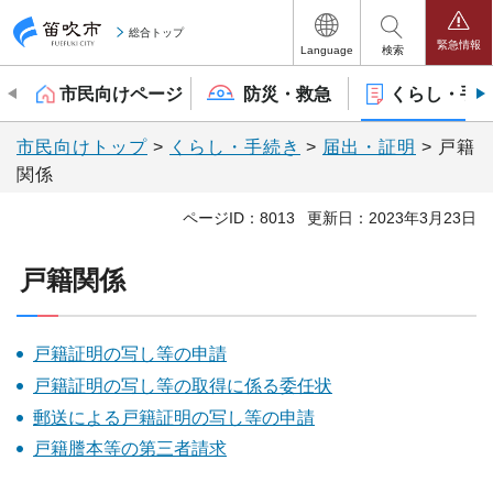
笛吹市
総合トップ
緊急情報
Language
検索
市民向けページ
防災・救急
くらし・手
市民向けトップ
>
くらし・手続き
>
届出・証明
> 戸籍
関係
ページID：8013
更新日：2023年3月23日
戸籍関係
戸籍証明の写し等の申請
戸籍証明の写し等の取得に係る委任状
郵送による戸籍証明の写し等の申請
戸籍謄本等の第三者請求