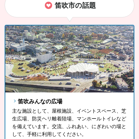
笛吹市の話題
笛吹みんなの広場
FUJIYAMAツインテラス
笛吹市ソウルフード「ラーほー」
主な施設として、屋根施設、イベントスペース、芝
FUJIYAMAツインテラスは、河口湖や山中湖、世界
山梨県の郷土料理である「ほうとう」をもっと気軽
生広場、防災ヘリ離着陸場、マンホールトイレなど
文化遺産に登録されている富士山が一望できる眺望
に、もっと多くの観光客の皆さんに、また地域の皆
を備えています。交流、ふれあい、にぎわいの場と
スポットです。
さんに召し上がっていただきたいという思いから開
して、手軽に利用してください。
発したラーほー。お気に入りの1杯を見つけてみま