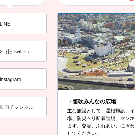
LINE
X（旧Twitter）
Instagram
笛吹みんなの広場
FUJIYAMAツインテラス
笛吹市ソウルフード「ラ
動画チャンネル
主な施設として、屋根施設、イ
FUJIYAMAツインテラスは
山梨県の郷土料理である「ほう
場、防災ヘリ離着陸場、マンホ
産に登録されている富士山が一
っと多くの観光客の皆さんに、
ます。交流、ふれあい、にぎわ
す。
がっていただきたいという思い
してください。
気に入りの1杯を見つけてみま