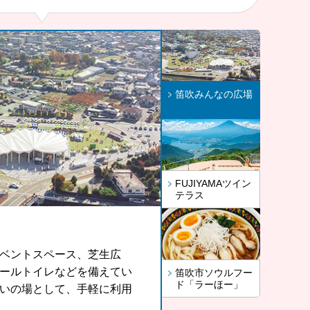
笛吹みんなの広場
FUJIYAMAツイン
テラス
ーほー」
ベントスペース、芝生広
、河口湖や山中湖、世界文化遺
とう」をもっと気軽に、も
ールトイレなどを備えてい
望できる眺望スポットで
また地域の皆さんに召し上
笛吹市ソウルフー
ド「ラーほー」
いの場として、手軽に利用
から開発したラーほー。お
せんか。