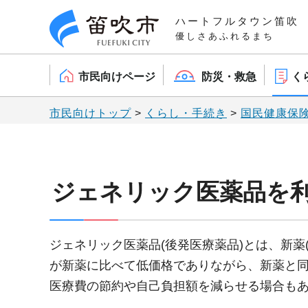
笛吹市
ハートフルタウン笛吹
優しさあふれるまち
市民向けページ
防災・救急
く
市民向けトップ
>
くらし・手続き
>
国民健康保
ジェネリック医薬品を
ジェネリック医薬品(後発医療薬品)とは、新
が新薬に比べて低価格でありながら、新薬と
医療費の節約や自己負担額を減らせる場合も