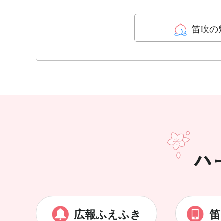
笛吹の
広報ふえふき
笛