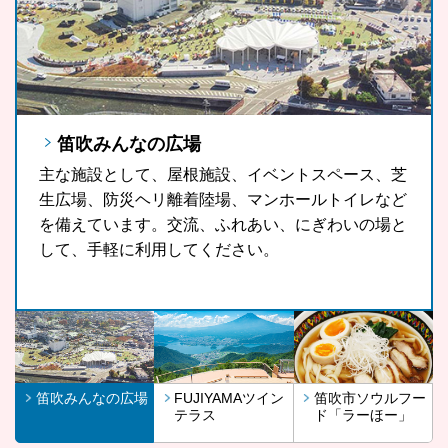
笛吹みんなの広場
FUJIYAMAツインテラス
笛吹市ソウルフード「ラーほー」
主な施設として、屋根施設、イベントスペース、芝
FUJIYAMAツインテラスは、河口湖や山中湖、世界
山梨県の郷土料理である「ほうとう」をもっと気軽
生広場、防災ヘリ離着陸場、マンホールトイレなど
文化遺産に登録されている富士山が一望できる眺望
に、もっと多くの観光客の皆さんに、また地域の皆
を備えています。交流、ふれあい、にぎわいの場と
スポットです。
さんに召し上がっていただきたいという思いから開
して、手軽に利用してください。
発したラーほー。お気に入りの1杯を見つけてみま
せんか。
笛吹みんなの広場
FUJIYAMAツイン
笛吹市ソウルフー
テラス
ド「ラーほー」