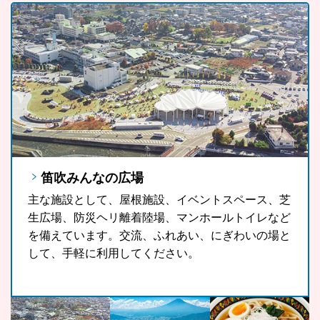
笛吹みんなの広場
FUJIYAMAツインテラス
笛吹市ソウルフード「ラーほー」
主な施設として、屋根施設、イベントスペース、芝
FUJIYAMAツインテラスは、河口湖や山中湖、世界
山梨県の郷土料理である「ほうとう」をもっと気軽
生広場、防災ヘリ離着陸場、マンホールトイレなど
文化遺産に登録されている富士山が一望できる眺望
に、もっと多くの観光客の皆さんに、また地域の皆
を備えています。交流、ふれあい、にぎわいの場と
スポットです。
さんに召し上がっていただきたいという思いから開
して、手軽に利用してください。
発したラーほー。お気に入りの1杯を見つけてみま
せんか。