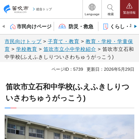
笛吹市
総合トップ
緊急情報
Language
検索
市民向けページ
防災・救急
くらし・手
市民向けトップ
>
子育て・教育
>
教育・学校・学童保
育
>
学校教育
>
笛吹市立小中学校紹介
> 笛吹市立石和
中学校(ふえふきしりついさわちゅうがっこう)
ページID：5739
更新日：2026年5月29日
笛吹市立石和中学校(ふえふきしりつ
いさわちゅうがっこう)