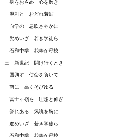
身をおさめ 心を磨き
溌剌と おどれ若鮎
向学の 息吹さやかに
励めいざ 若き学徒ら
石和中学 我等が母校
三 新世紀 開け行くとき
国興す 使命を負いて
南に 高くそびゆる
冨士ヶ嶺を 理想と仰ぎ
誉れある 気魄を胸に
進めいざ 若き学徒ら
石和中学 我等が母校