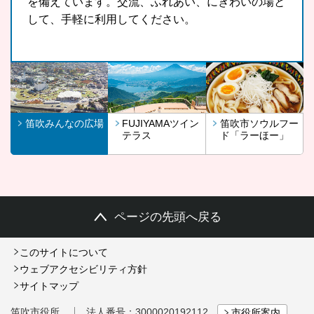
を備えています。交流、ふれあい、にぎわいの場と
スポットです。
さんに召し上がっていただきたいという思いから開
して、手軽に利用してください。
発したラーほー。お気に入りの1杯を見つけてみま
せんか。
笛吹みんなの広場
FUJIYAMAツイン
笛吹市ソウルフー
テラス
ド「ラーほー」
ページの先頭へ戻る
このサイトについて
ウェブアクセシビリティ方針
サイトマップ
笛吹市役所
法人番号：3000020192112
市役所案内