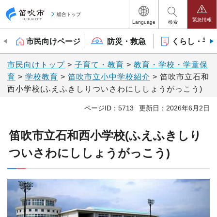
笛吹市
総合トップ
緊急情報
Language
検索
市民向けページ
防災・救急
くらし・手
市民向けトップ
>
子育て・教育
>
教育・学校・学童保
育
>
学校教育
>
笛吹市立小中学校紹介
> 笛吹市立石和
西小学校(ふえふきしりついさわにししょうがっこう)
ページID：5713
更新日：2026年6月2日
笛吹市立石和西小学校(ふえふきしり
ついさわにししょうがっこう)