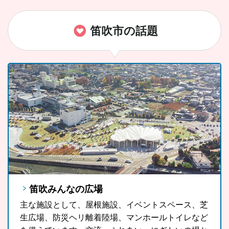
笛吹市の話題
笛吹みんなの広場
FUJIYAMAツインテラス
笛吹市ソウルフード「ラーほー」
主な施設として、屋根施設、イベントスペース、芝
FUJIYAMAツインテラスは、河口湖や山中湖、世界
山梨県の郷土料理である「ほうとう」をもっと気軽
生広場、防災ヘリ離着陸場、マンホールトイレなど
文化遺産に登録されている富士山が一望できる眺望
に、もっと多くの観光客の皆さんに、また地域の皆