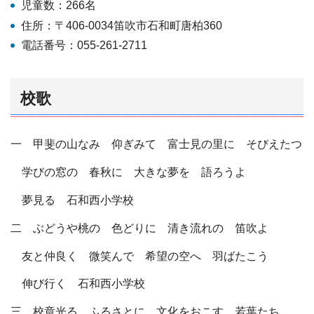
児童数：266名
住所：〒406-0034笛吹市石和町唐柏360
電話番号：055-261-2711
校歌
一 甲斐の山なみ 仰ぎみて 富士見の里に そびえたつ
学びの窓の 春秋に 大きな夢を 語ろうよ
夢見る 石和西小学校
二 ぶどうや桃の 色どりに 清き流れの 笛吹よ
友と仲良く 微笑んで 希望の空へ 羽ばたこう
伸び行く 石和西小学校
三 校章光る ふるさとに 文化をおこす 若葉たち