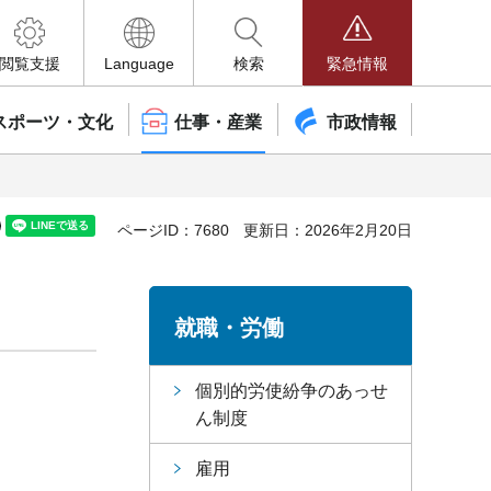
閲覧支援
Language
検索
緊急情報
スポーツ・文化
仕事・産業
市政情報
ページID：7680
更新日：2026年2月20日
就職・労働
個別的労使紛争のあっせ
ん制度
雇用