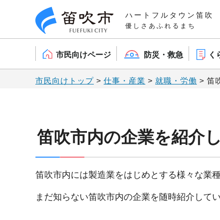
笛吹市
ハートフルタウン笛吹
優しさあふれるまち
市民向けページ
防災・救急
く
市民向けトップ
>
仕事・産業
>
就職・労働
> 
笛吹市内の企業を紹介
笛吹市内には製造業をはじめとする様々な業
まだ知らない笛吹市内の企業を随時紹介して